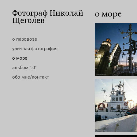
о море
Фотограф Николай
Щеголев
о паровозе
уличная фотография
о море
альбом ".0"
обо мне/контакт