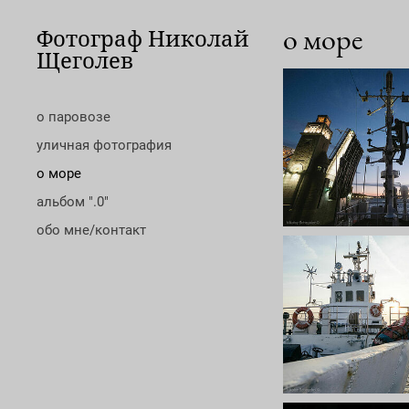
о море
Фотограф Николай
Щеголев
о паровозе
уличная фотография
о море
альбом ".0"
обо мне/контакт