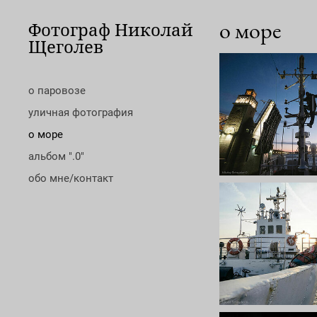
о море
Фотограф Николай
Щеголев
о паровозе
уличная фотография
о море
альбом ".0"
обо мне/контакт