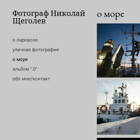
о море
Фотограф Николай
Щеголев
о паровозе
уличная фотография
о море
альбом ".0"
обо мне/контакт